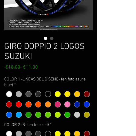
GIRO DOPPIO 2 LOGOS
SUZUKI
Regular
Sale
 €18.00 
€11.00
Price
Price
COLOR 1 -LINEAS DEL DISEÑO- (en foto azure
blue)
*
COLOR 2 -S- (en foto red)
*