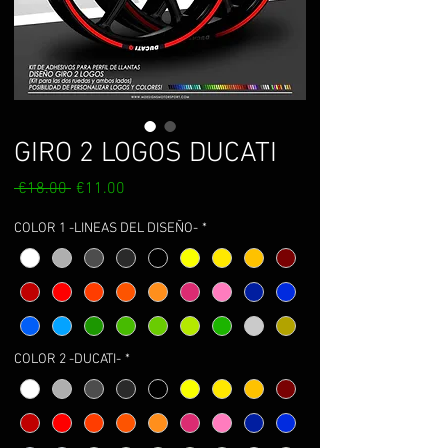
GIRO 2 LOGOS DUCATI
Regular
Sale
 €18.00 
€11.00
Price
Price
COLOR 1 -LINEAS DEL DISEÑO-
*
COLOR 2 -DUCATI-
*