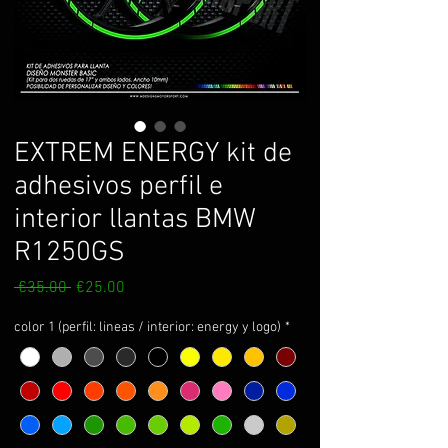
EXTREM ENERGY kit de
adhesivos perfil e
interior llantas BMW
R1250GS
Regular
Sale
 €35.00 
€25.00
Price
Price
color 1 (perfil: lineas / interior: energy y logo)
*