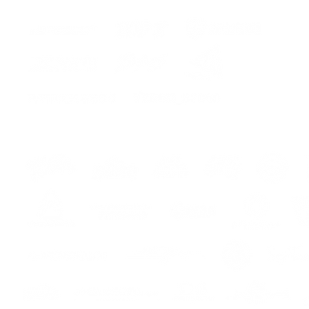
ers
s