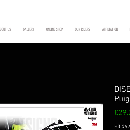
BOUT US
GALLERY
ONLINE SHOP
OUR RIDERS
AFFILIATION
DISE
Puig
€29.
Kit de 