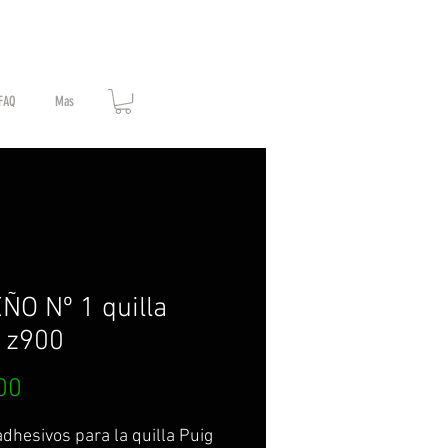
FAQ
Mas
ÑO Nº 1 quilla
 z900
Price
00
adhesivos para la quilla Puig