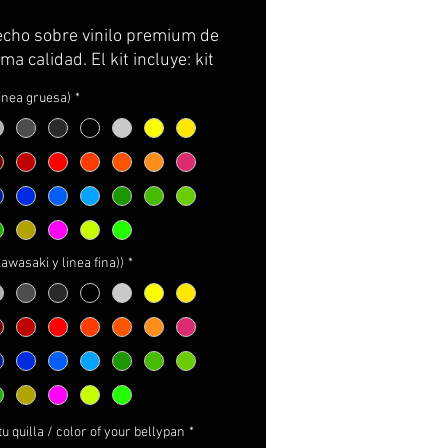
echo sobre vinilo premium de
ma calidad. El kit incluye: kit
esivos para la quilla (ambos
linea gruesa)
*
, adhesivo de prueba para
ar y centrar la colocación
e poner el definitivo,
cciones de cuidados y
e.
prefijados
kawasaki y linea fina))
*
R AMPLIACIÓN DE
ACIÓN A PIE DE PÁGINA*
tu quilla / color of your bellypan
*