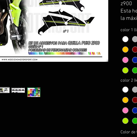
z900
Esta h
la máxi
de adh
color 1 (
lados)
practic
antes d
instru
montaj
Logos 
color 2 (
*MIRA
INFORM
Color de 