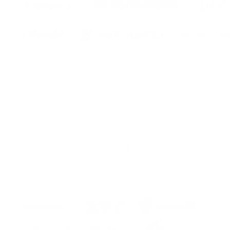
qualit
Le kit 
or
des ins
montag
PERSO
1- Spo
la déc
Motul /
2- Spo
r
de la d
sponso
3-
chois
BASE
(
4-
choi
5-
choi
*MIRA
D'INF