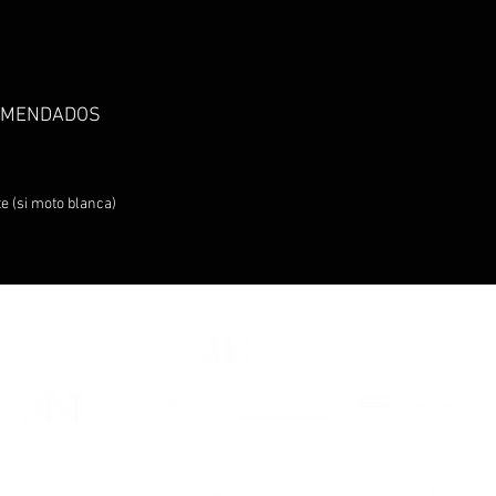
decora
Motul /
2- Spo
the de
OMENDADOS
of whe
3-
choo
BASE
e (si moto blanca)
sticker
4-
choo
5-
cho
*LOOK
IN PH
FRA-
D
z800E 
immatri
Fait a