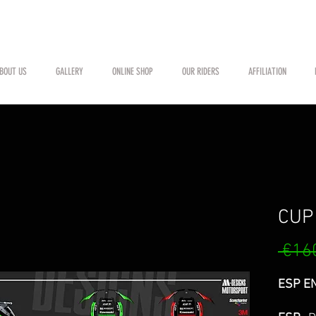
BOUT US
GALLERY
ONLINE SHOP
OUR RIDERS
AFFILIATION
CUP 
 €16
ESP EN