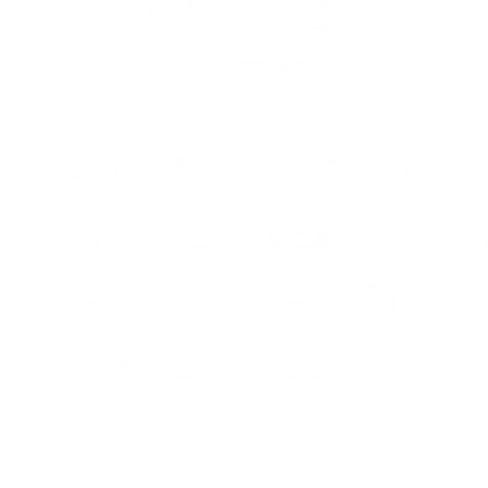
DU PR
ITA-
Ar
z800E 
e faret
Fatto 
massim
Il kit 
ed istr
montag
ers
s
PERSO
1- Spo
dell ki
Elf o 
2- Spo
dell ki
ruota o
3-
scegl
Secure online payment