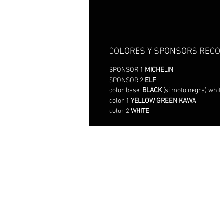
COLORES Y SPONSORS REC
SPONSOR 1
MICHELIN
SPONSOR 2
ELF
color base:
BLACK
(si moto negra) whit
color 1
YELLOW GREEN KAWA
color 2
WHITE