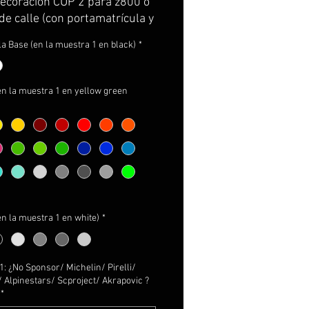
ecoración CUP 2 para z800 o
e calle (con portamatrícula y
la Base (en la muestra 1 en black)
*
con vinilo 3M premium de la
 calidad.
incluye: adhesivos decoración
en la muestra 1 en yellow green
rucciones de cuidados e
ción.
NALIZABLES!
nsor 1
(sponsor principal de
oración): No Sponsor / Z800/
otul o Cepsa? (SOLO 1)
nsor 2
(sponsor secundario
en la muestra 1 en white)
*
ecoración): No Sponsor / o
de Neumaticos o de Escape
1)
: ¿No Sponsor/ Michelin/ Pirelli/
 Alpinestars/ Scproject/ Akrapovic ?
ger el color de la
BASE
(color
*
do de los adhesivos)