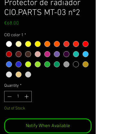
Protector de radiador
CIO.PARTS MT-03 nº2
Price
€68.00
CIO color 1
*
Quantity
*
Out of Stock
Notify When Available