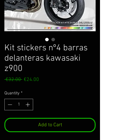
Kit stickers nº4 barras
delanteras kawasaki
z900
Regular
Sale
 €32.00 
€24.00
Price
Price
Quantity
*
Add to Cart