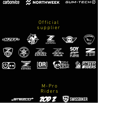
riporremo la parte corrispondente per 
una nuova
Official
supplier
M-Pro
Riders