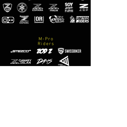
motocicleta. Para algunos modelos se
sirve un kit de montaje extra para
poder sujetar el carenabrís en la
motocicleta.
M-Pro
Riders
Official
photographers
M-Designs