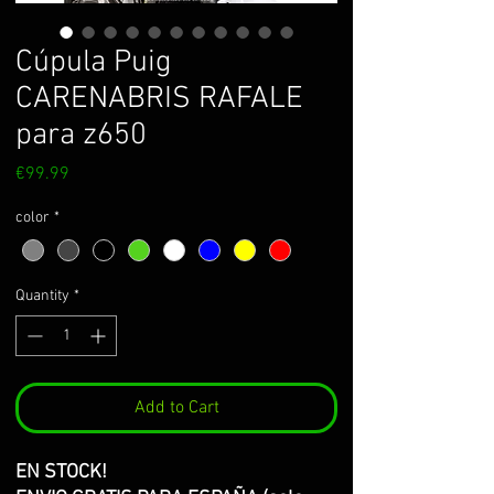
Cúpula Puig
CARENABRIS RAFALE
para z650
Price
€99.99
color
*
Quantity
*
Add to Cart
EN STOCK!