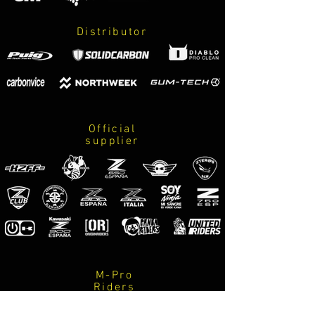
gris z800 METALLIC GREY
verde monster LIME GREEN
Distributor
Official
supplier
M-Pro
Riders