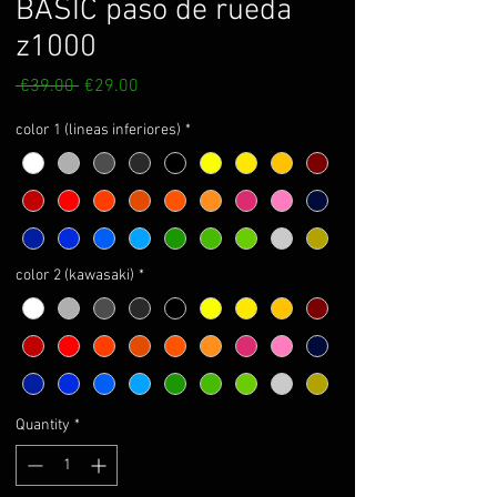
BASIC paso de rueda
z1000
Regular
Sale
 €39.00 
€29.00
Price
Price
color 1 (lineas inferiores)
*
color 2 (kawasaki)
*
Quantity
*