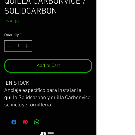
QUILLA CARBONVICE /
SOLIDCARBON
Price
€29.00
Quantity
*
Add to Cart
¡EN STOCK!
Anclaje específico para instalar la
quilla Solidcarbon y quilla Carbonvice,
se incluye tornilleria
válidos para z900 y z900E del 2017
hasta 2025