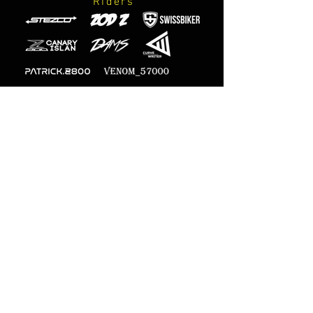
Riders
Official
photographers
M-Designs
Secure online payment