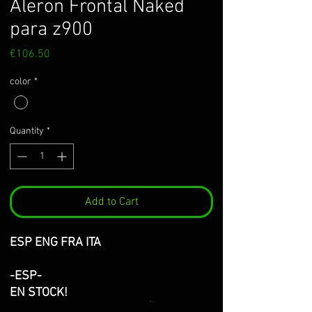
Aleron Frontal Naked
para z900
Price
€106.50
color
*
Quantity
*
Add to Cart
ESP ENG FRA ITA
-ESP-
EN STOCK!
ENVIO GRATIS PARA ESPAÑA (solo