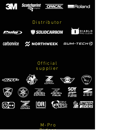
o 2 ADHESIVOS DEL GRUPO PARA
VISERA
(SE REALIZARAN EN EL MISMO
Distributor
COLOR QUE LA LINEA GRUESA)
Official
supplier
M-Pro
Riders