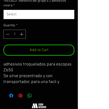
-REGALO- Adhesivo del grupo o 2 adhesivos
visera
*
Quantity
*
Add to Cart
adhesivos troquelados para escopas
Z650
Se sirve precentrado y con
transportador, para una facil y
correcta instalación.
REGALO A ESCOGER:
1 ADHESIVO DEL GRUPO