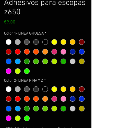
Adhesivos para escopas
z650
Price
€9.00
Color 1- LINEA GRUESA
*
Color 2- LINEA FINA Y Z
*