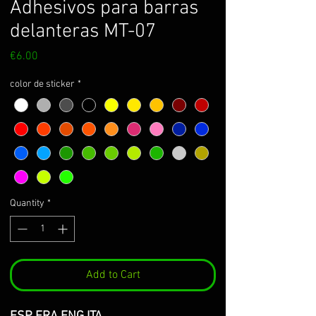
Adhesivos para barras
delanteras MT-07
Price
€6.00
color de sticker
*
Quantity
*
Add to Cart