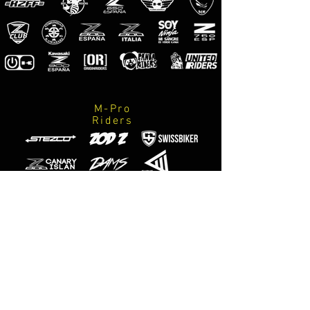
kit du 2 stickers
Le kit inclut:
-Stickers montrée dans l'image. (pour
cotes droit et gauche)
-Instructions de soins et de montage.
M-Pro
Riders
ENG
Stickers for front bars of suspension
of mt-07.
Made on vinyl of the maximum quality.
kit of 2 stickers
The kit includes:
Official
-Stickers showed in the image. (For
photographers
M-Designs
sides right and left)
-Instructions of care and assembly.
ITA