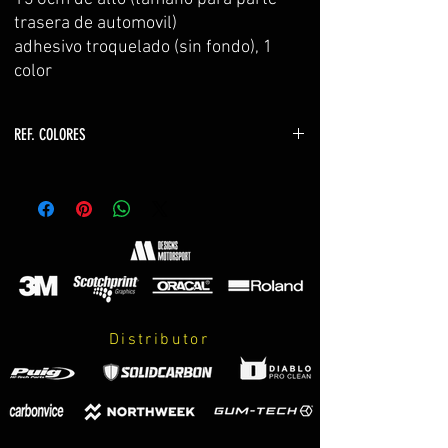
trasera de automovil)
adhesivo troquelado (sin fondo), 1
color
REF. COLORES
z650
-verde z650 y z900 2017 (color verde bastidor)
CANDY YELLOW GREEN
-gris z650 METALLIC GREY
z750
-verde kawasaki YELLOW GREEN
-verde monster LIME GREEN
Distributor
-naranja z750 LIGHT ORANGE
z800
-verde kawasaki YELLOW GREEN
-verde kawasaki z800 2016 CANDY LIME GREEN