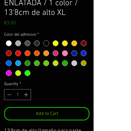
ENLATADA / 1 color /
13'8cm de alto XL
Price
€3.00
Color del adhesivo
*
Quantity
*
Add to Cart
13'8cm de alto (tamaño para parte