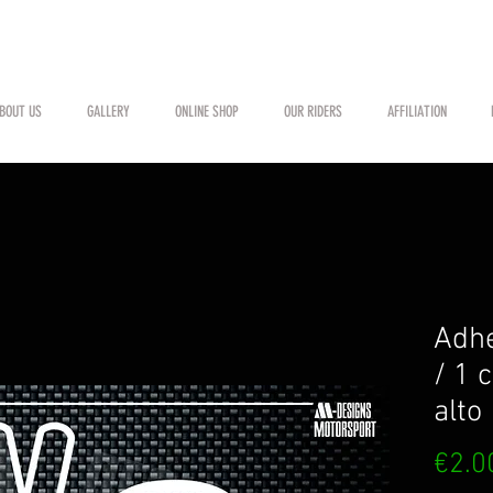
BOUT US
GALLERY
ONLINE SHOP
OUR RIDERS
AFFILIATION
Adh
/ 1 
alto
€2.0