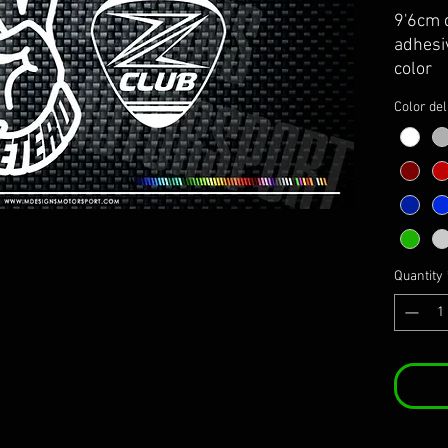
9'6cm 
adhesiv
color
Color de
Quantity