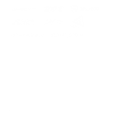
ers
s