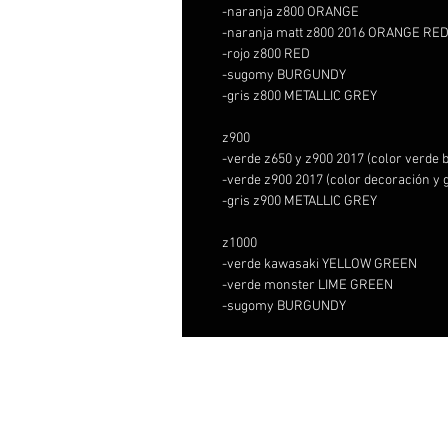
-naranja z800 ORANGE
-naranja matt z800 2016 ORANGE RE
-rojo z800 RED
-sugomy BURGUNDY
-gris z800 METALLIC GREY
z900
-verde z650 y z900 2017 (color verd
-verde z900 2017 (color decoración 
-gris z900 METALLIC GREY
z1000
-verde kawasaki YELLOW GREEN
-verde monster LIME GREEN
-sugomy BURGUNDY