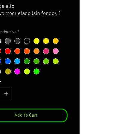
de alto
o troquelado (sin fondo), 1
l adhesivo
*
*
Add to Cart