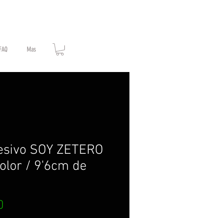
FAQ
Mas
esivo SOY ZETERO
color / 9'6cm de
Price
0