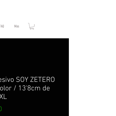
FAQ
Mas
esivo SOY ZETERO
color / 13'8cm de
 XL
Price
0