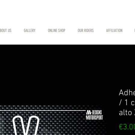
BOUT US
GALLERY
ONLINE SHOP
OUR RIDERS
AFFILIATION
Adh
/ 1 
alto
€3.0