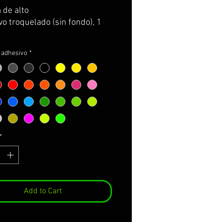
 de alto
o troquelado (sin fondo), 1
l adhesivo
*
*
Add to Cart