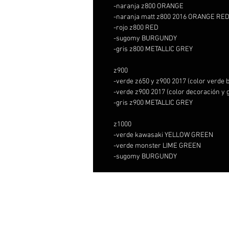
-naranja z800 ORANGE
-naranja matt z800 2016 ORANGE RE
-rojo z800 RED
-sugomy BURGUNDY
-gris z800 METALLIC GREY
z900
-verde z650 y z900 2017 (color verd
-verde z900 2017 (color decoración 
-gris z900 METALLIC GREY
z1000
-verde kawasaki YELLOW GREEN
-verde monster LIME GREEN
-sugomy BURGUNDY