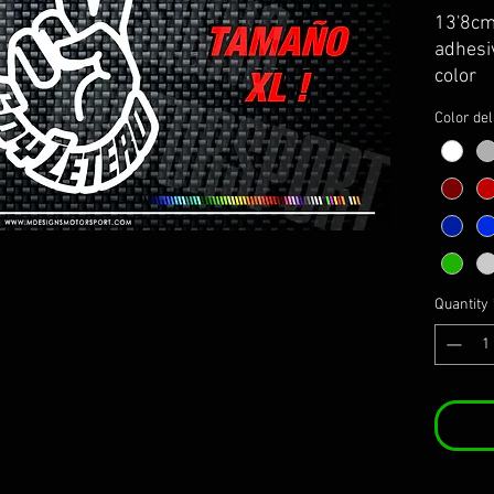
13'8cm
adhesiv
color
Color de
Quantity