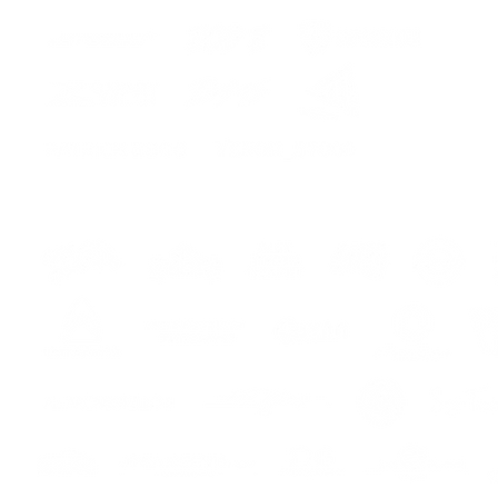
ers
s