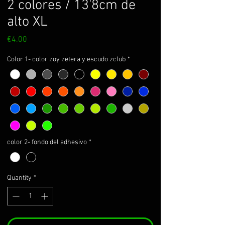
2 colores / 13'8cm de
alto XL
Price
€4.00
Color 1- color zoy zetera y escudo zclub
*
color 2- fondo del adhesivo
*
Quantity
*