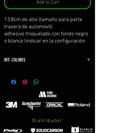
Add to Cart
13'8cm de alto (tamaño para parte
trasera de automovil)
adhesivo troquelado con fondo negro
o blanco (indicar en la configuración
de colores)
REF. COLORES
z650
-verde z650 y z900 2017 (color verde bastidor)
CANDY YELLOW GREEN
-gris z650 METALLIC GREY
z750
-verde kawasaki YELLOW GREEN
-verde monster LIME GREEN
Distributor
-naranja z750 LIGHT ORANGE