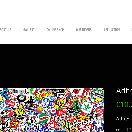
BOUT US
GALLERY
ONLINE SHOP
OUR RIDERS
AFFILIATION
Adhe
€10.
Adhesi
color 1
*