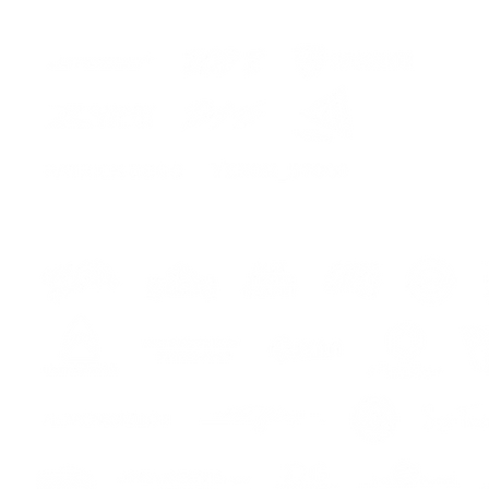
ers
s