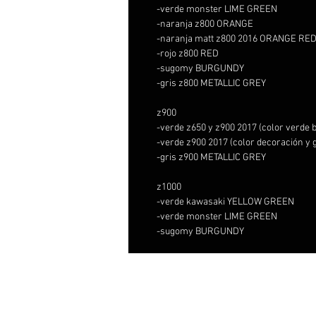
-verde monster LIME GREEN
-naranja z800 ORANGE
-naranja matt z800 2016 ORANGE RE
-rojo z800 RED
-sugomy BURGUNDY
-gris z800 METALLIC GREY
z900
-verde z650 y z900 2017 (color verd
-verde z900 2017 (color decoración 
-gris z900 METALLIC GREY
z1000
-verde kawasaki YELLOW GREEN
-verde monster LIME GREEN
-sugomy BURGUNDY