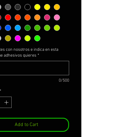
es con nosotros e indica en esta
ue adhesivos quieres
*
0/500
*
Add to Cart