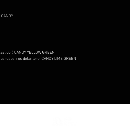
D CANDY
e bastidor) CANDY YELLOW GREEN
y guardabarros delantero) CANDY LIME GREEN