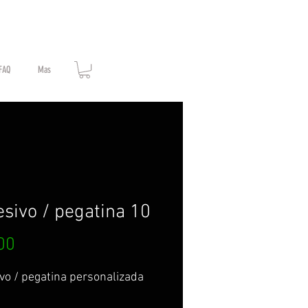
FAQ
Mas
sivo / pegatina 10
Price
00
vo / pegatina personalizada