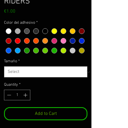
RIDERS
Price
€1.00
Color del adhesivo
*
Tamaño
*
Quantity
*
Add to Cart