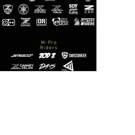
M-Pro
Riders
Official
photographers
M-Designs