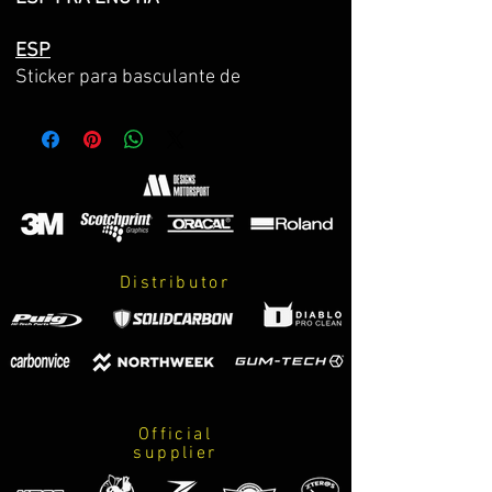
ESP
Sticker para basculante de
z900/z900E 2017-2024
Hecho sobre vinilo 3M premium de la
máxima calidad.
Diseño completo pre-centrado y
preparado para instalar de una vez.
El kit incluye:
Distributor
-2 Stickers mostrado en la imagen.
(para basculante derecho e izquierdo)
-Instrucciones de cuidados y montaje.
*CONSULTA COLORES DE TU Z900 EN
LAS IMAGENES DEL PRODUCTO*
Official
supplier
FRA