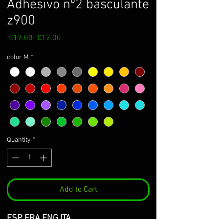
Adhesivo nº2 basculante
z900
Regular
Sale
 €17.00 
€12.00
Price
Price
color M
*
Quantity
*
Add to Cart
ESP FRA ENG ITA