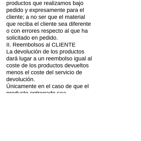
productos que realizamos bajo
pedido y expresamente para el
cliente; a no ser que el material
que reciba el cliente sea diferente
o con errores respecto al que ha
solicitado en pedido.
II. Reembolsos al CLIENTE
La devolución de los productos
dará lugar a un reembolso igual al
coste de los productos devueltos
menos el coste del servicio de
devolución.
Únicamente en el caso de que el
producto entregado sea
defectuoso o incorrecto, M-
Designs Motorsport reembolsará
también al Cliente los gastos de
envío correspondientes.
Las devoluciones y las
anulaciones parciales darán lugar